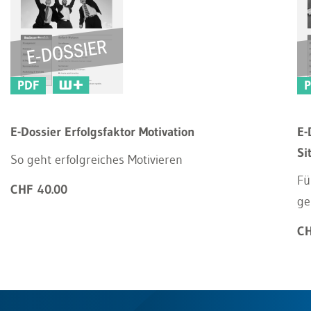
PDF
E-Dossier Erfolgsfaktor Motivation
E-
Si
So geht erfolgreiches Motivieren
Fü
CHF 40.00
ge
CH