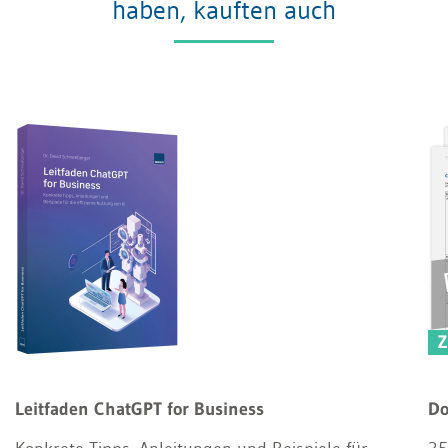
haben, kauften auch
Z
Leitfaden ChatGPT for Business
Do