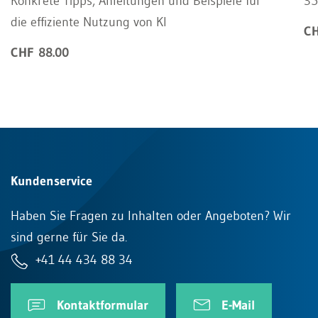
Konkrete Tipps, Anleitungen und Beispiele für
35
die effiziente Nutzung von KI
CH
CHF 88.00
Kundenservice
Haben Sie Fragen zu Inhalten oder Angeboten? Wir
sind gerne für Sie da.
+41 44 434 88 34
Kontaktformular
E-Mail