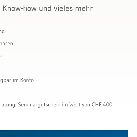
ss Know-how und vieles mehr
ng
inaren
»
fügbar im Konto
beratung, Seminargutschein im Wert von CHF 400