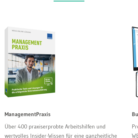
ManagementPraxis
Bu
Über 400 praxiserprobte Arbeitshilfen und
Pr
wertvolles Insider-Wissen für eine ganzheitliche
WE