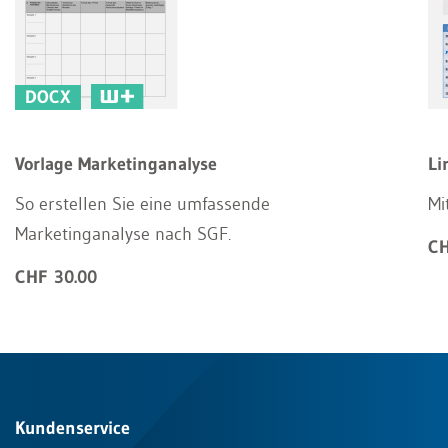
DOCX
Vorlage Marketinganalyse
Li
So erstellen Sie eine umfassende
Mi
Marketinganalyse nach SGF.
CH
CHF 30.00
Kundenservice