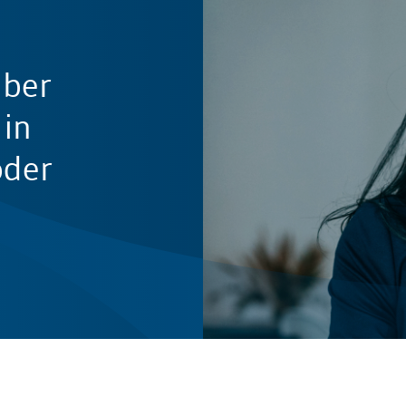
Über
in
oder