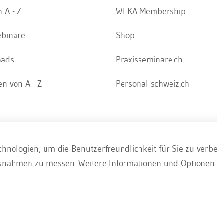
 A - Z
WEKA Membership
ebinare
Shop
oads
Praxisseminare.ch
n von A - Z
Personal-schweiz.ch
hnologien, um die Benutzerfreundlichkeit für Sie zu verb
z
Whistleblowing Portal
Kontakt
nahmen zu messen. Weitere Informationen und Optionen f
Newsletter
Beratung