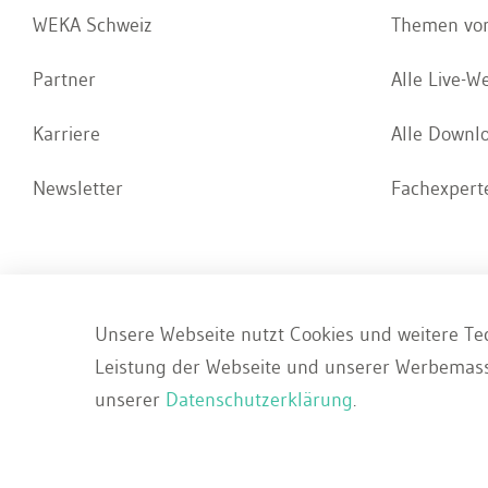
WEKA Schweiz
Themen von
Partner
Alle Live-W
Karriere
Alle Downl
Newsletter
Fachexperte
Unsere Webseite nutzt Cookies und weitere Tec
Impressum
AGB
Datenschut
Leistung der Webseite und unserer Werbemass
unserer
Datenschutzerklärung
.
© 2026 WEKA Business Media AG, Zürich