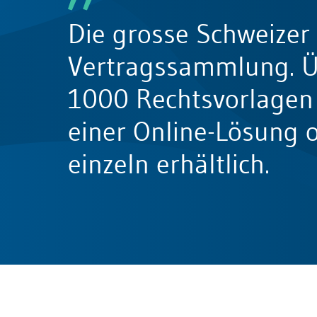
Bau & Immobilien
Wettbewerb und Handel
Die grosse Schweizer
Allgemeines Privatrecht
Vertragssammlung. 
Datenschutz und IT-Recht
1000 Rechtsvorlagen 
einer Online-Lösung 
Musterverträge
einzeln erhältlich.