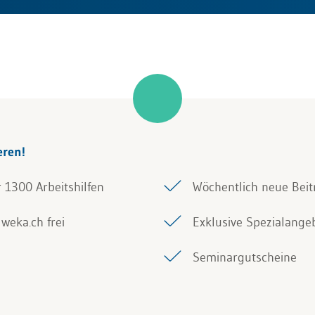
eren!
r 1300 Arbeitshilfen
Wöchentlich neue Beit
weka.ch frei
Exklusive Spezialange
Seminargutscheine