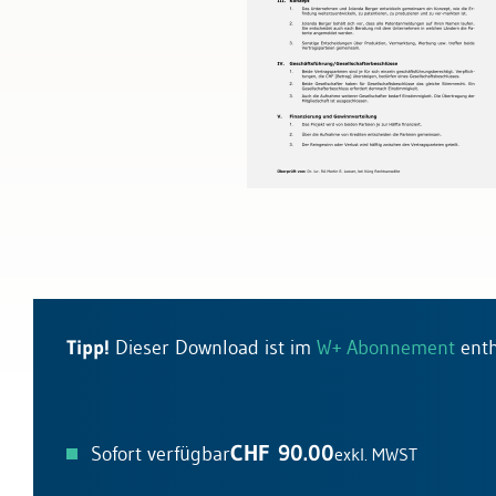
Bau & Immobilien
Wettbewerb und Handel
Allgemeines Privatrecht
Datenschutz und IT-Recht
Musterverträge
Tipp!
Dieser Download ist im
W+ Abonnement
enth
CHF 90.00
Sofort verfügbar
exkl. MWST