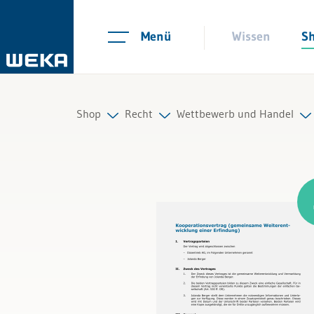
Menü
Wissen
S
Shop
Recht
Wettbewerb und Handel
Personal
Arbeitsrecht
Alle Produkte
Management
Auftrag und Werkvertrag
Führung & Kompetenzen
Gesellschaftsrecht
Finanzen & Steuern
Scheidungs- und Erbrecht
Recht
Kauf und Verkauf