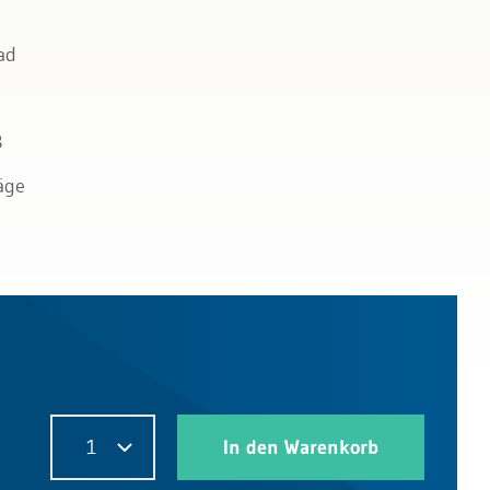
ad
B
äge
1
In den Warenkorb