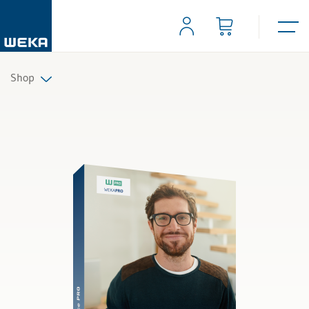
Shop
Personal
Management
Führung & Kompetenzen
Finanzen & Steuern
Recht
Bau & Immobilien