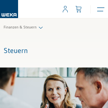
Finanzen & Steuern
Controlling
Steuern
Finanzmanagement
IKS und Risikomanagement
Mahnwesen und Inkasso
Mehrwertsteuer
Rechnungslegung und Berichterstattung