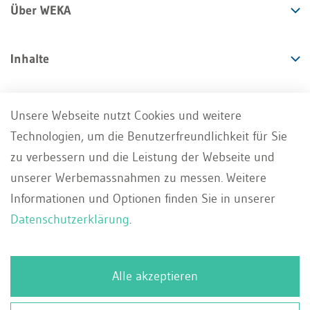
Über WEKA
Inhalte
Angebote
Unsere Webseite nutzt Cookies und weitere
Technologien, um die Benutzerfreundlichkeit für Sie
Services
zu verbessern und die Leistung der Webseite und
unserer Werbemassnahmen zu messen. Weitere
Informationen und Optionen finden Sie in unserer
Datenschutzerklärung
.
Impressum
AGB
Datenschutz
DE
Alle akzeptieren
Deutsch
Whistleblowing Portal
Kontakt
Français