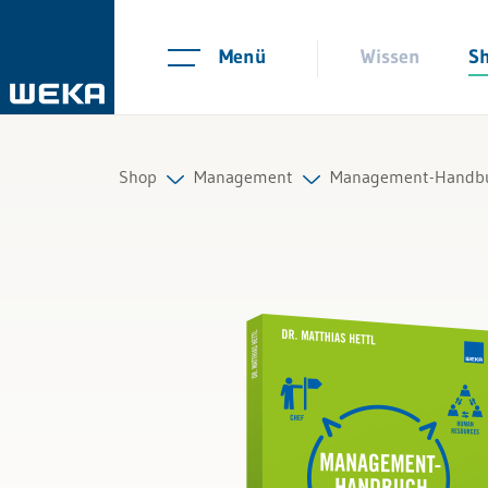
Menü
Wissen
S
Shop
Management
Management-Handb
Personal
Strategie und Innovation
Management
Unternehmensführung
Führung & Kompetenzen
Organisation
Finanzen & Steuern
Marketing & Verkauf
Recht