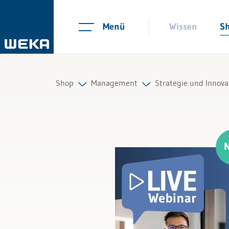
Menü
Wissen
S
Shop
Management
Strategie und Innova
Personal
Strategie und Innovation
Alle Produkte
Management
Unternehmensführung
Führung & Kompetenzen
Organisation
Finanzen & Steuern
Marketing & Verkauf
Recht