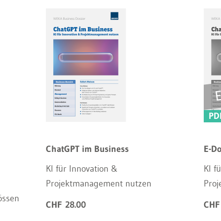
PD
ChatGPT im Business
E-Do
KI für Innovation &
KI f
Projektmanagement nutzen
Pro
össen
CHF 28.00
CHF