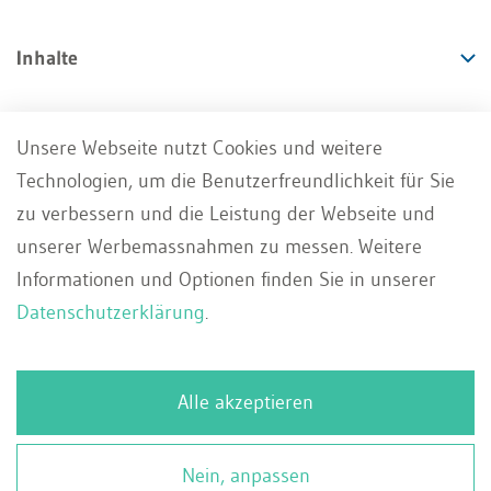
Inhalte
Angebote
Unsere Webseite nutzt Cookies und weitere
Technologien, um die Benutzerfreundlichkeit für Sie
Services
zu verbessern und die Leistung der Webseite und
unserer Werbemassnahmen zu messen. Weitere
Informationen und Optionen finden Sie in unserer
Datenschutzerklärung
.
Impressum
AGB
Datenschutz
DE
Alle akzeptieren
Deutsch
Whistleblowing Portal
Kontakt
Français
© 2026 WEKA Business Media AG, Zürich
Nein, anpassen