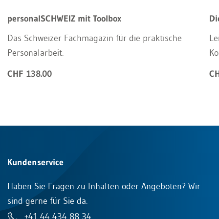
personalSCHWEIZ mit Toolbox
Di
Das Schweizer Fachmagazin für die praktische
Le
Personalarbeit.
Ko
CHF 138.00
CH
Kundenservice
Haben Sie Fragen zu Inhalten oder Angeboten? Wir
sind gerne für Sie da.
+41 44 434 88 34