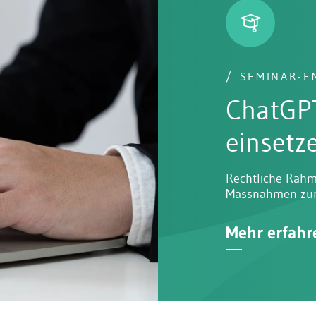
SEMINAR-
Crashku
Willens
Erbschaftsplanu
Willensvollstre
Mehr erfahr