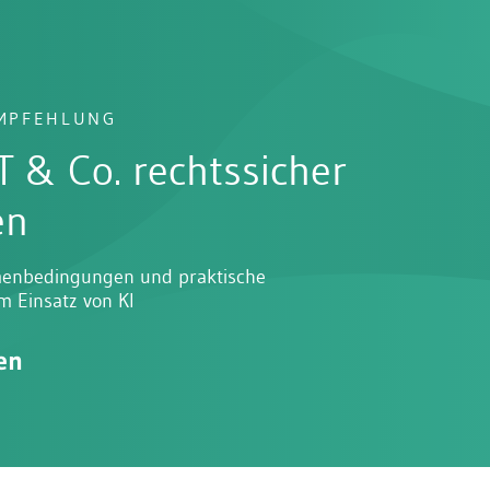
EMPFEHLUNG
rs Erbrecht und
vollstreckung
ng, Erbschaftsanfall und
ckung rechtssicher handhaben
en