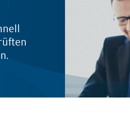
hnell
rüften
n.