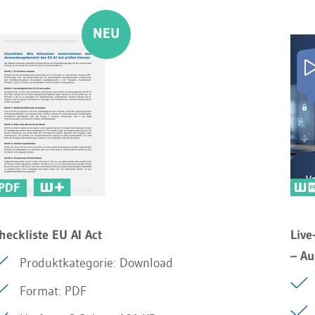
PDF
heckliste EU AI Act
Live
– A
Produktkategorie: Download
Format: PDF