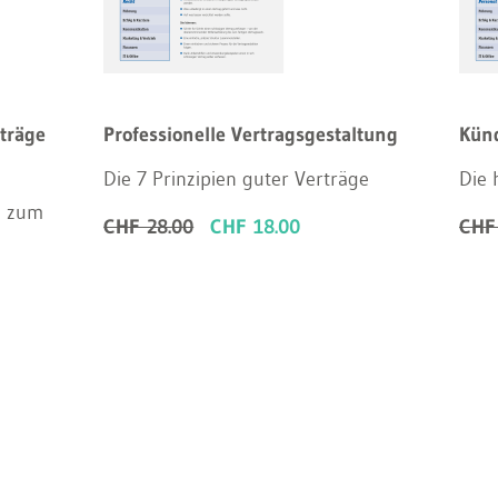
träge
Professionelle Vertragsgestaltung
Kün
Die 7 Prinzipien guter Verträge
Die 
n zum
CHF 28.00
CHF 18.00
CHF