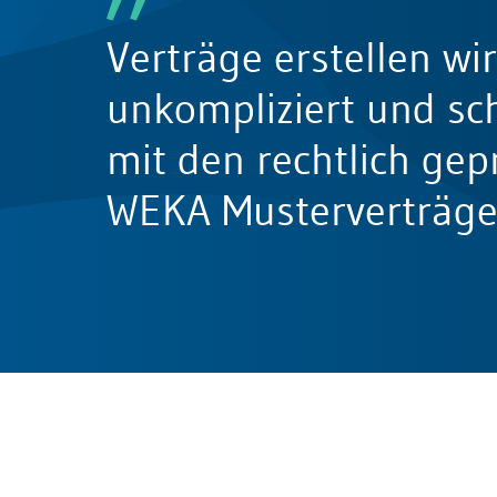
Bau & Immobilien
Wettbewerb und Handel
Verträge erstellen wir
Allgemeines Privatrecht
unkompliziert und sc
Datenschutz und IT-Recht
mit den rechtlich gep
Musterverträge
WEKA Musterverträge