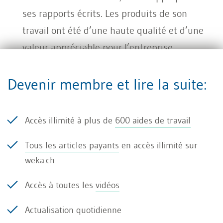
ses rapports écrits. Les produits de son
travail ont été d’une haute qualité et d’une
valeur appréciable pour l’entreprise.
(–)
Le poste de Madame R. exige de plus des
Devenir membre et lire la suite:
capacités spéciales en matière de calcul des
frais. A ce sujet, il s’est avéré que Madame R.
Accès illimité à plus de
600 aides de travail
n’a pas toujours été à la hauteur de ces
exigences, ce qui a parfois donné lieu à des
Tous les articles payants
en accès illimité sur
difficultés.
weka.ch
(+)
Accès à toutes les
Madame R. pourra avec certitude fournir
vidéos
une prestation entièrement satisfaisante en
Actualisation quotidienne
occupant un poste qui correspond encore