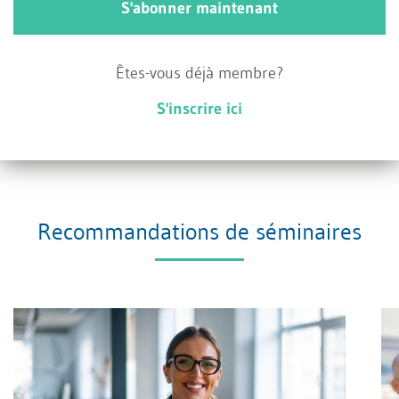
S'abonner maintenant
postes auxquels elle réussira à fournir de bonnes
prestations. Ces affirmations aideront davantage
Êtes-vous déjà membre?
Madame R. et son futur employeur qu’une
S'inscrire ici
affirmation codée: «Nous sommes très satisfaits
de ses prestations».
Recommandations de séminaires