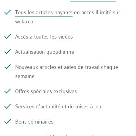
le bilan
Tous les articles payants
en accès illimité sur
weka.ch
le compte de résultat
Accès à toutes les
vidéos
et l’annexe
Actualisation quotidienne
Des exigences supplémentaires s’appliquent
Nouveaux articles et aides de travail chaque
aux entreprises de plus grande taille ou
semaine
aux groupes:
Offres spéciales exclusives
Les grandes entreprises doivent ajouter un
Services d’actualité et de mises à jour
rapport de gestion aux comptes
individuels
Bons séminaires
Les entreprises soumises à l’obligation