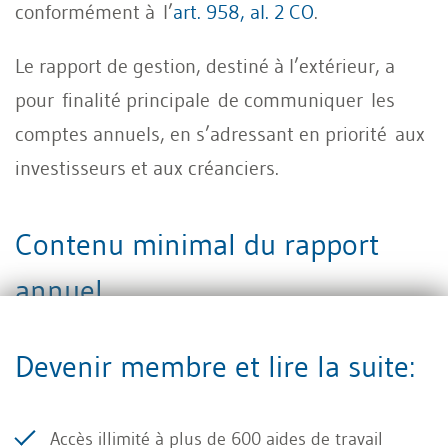
conformément à l’
art. 958, al. 2 CO
.
Le rapport de gestion, destiné à l’extérieur, a
pour finalité principale de communiquer les
comptes annuels, en s’adressant en priorité aux
investisseurs et aux créanciers.
Contenu minimal du rapport
annuel
Devenir membre et lire la suite:
Le rapport annuel doit au minimum contenir
les comptes annuels (comptes individuels), qui
comprennent généralement:
Accès illimité à plus de
600 aides de travail