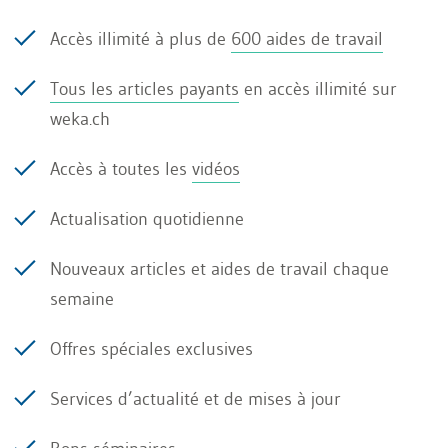
vastes ensembles de données patient et en
Accès illimité à plus de
600 aides de travail
identifiant des schémas révélateurs de
Tous les articles payants
en accès illimité sur
pathologies spécifiques. Un agent pourrait,
weka.ch
par exemple, combiner radiographies,
Accès à toutes les
résultats de laboratoire et données
vidéos
génétiques pour détecter précocement des
Actualisation quotidienne
maladies rares.
Nouveaux articles et aides de travail chaque
Recherche et développement
semaine
En sciences, les agents autonomes
Offres spéciales exclusives
pourraient analyser d’énormes volumes de
données, planifier et exécuter des
Services d’actualité et de mises à jour
expériences, et générer de nouvelles