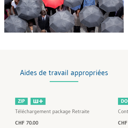
Aides de travail appropriées
ZIP
DO
Téléchargement package Retraite
Cont
CHF 70.00
CHF