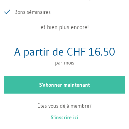
LPP
Bons séminaires
et bien plus encore!
Prévoyance
professionnelle (part
A partir de CHF 16.50
obligatoire uniquement)
par mois
Sont également inclus dans le champ
S'abonner maintenant
d’application matériel de l’ALCP : les indemnités
de maternité, de paternité et d’adoption, ainsi
Êtes-vous déjà membre?
que les régimes de préretraite. Ce dernier volet
S'inscrire ici
n’a toutefois pas d’impact en Suisse, qui ne