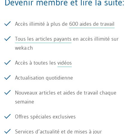
Devenir membre et lire la suite:
Allocations familiales
dans l’agriculture
Accès illimité à plus de
600 aides de travail
PC
Tous les articles payants
en accès illimité sur
weka.ch
Prestations
Accès à toutes les
vidéos
complémentaires à
l’AVS/AI
Actualisation quotidienne
Nouveaux articles et aides de travail chaque
AC
semaine
Offres spéciales exclusives
Assurance-chômage
Services d’actualité et de mises à jour