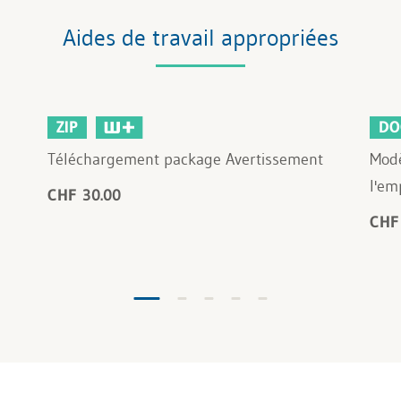
Aides de travail appropriées
ZIP
DO
Téléchargement package Avertissement
Modè
l'em
CHF 30.00
CHF