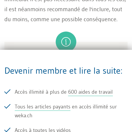
il est néanmoins recommandé de l'inclure, tout
du moins, comme une possible conséquence.
En cas de retards répétés, un
avertissement pourrait par exemple être
Devenir membre et lire la suite:
formulé comme suit:
«Nous avons constaté que vous êtes
Accès illimité à plus de
600 aides de travail
arrivé(e) une nouvelle fois en retard au
travail, et cela sans raison valable. Nous
Tous les articles payants
en accès illimité sur
vous adressons un avertissement et vous
weka.ch
demandons de respecter dorénavant
Accès à toutes les
vidéos