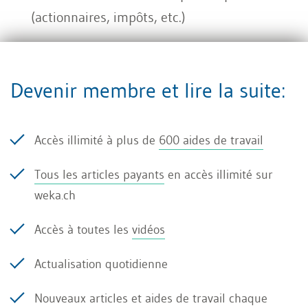
(actionnaires, impôts, etc.)
Détermination des stocks (créances, dettes)
Devenir membre et lire la suite:
Bases de calcul
Contrôle et s urveillance des produits et des
Accès illimité à plus de
600 aides de travail
charges ainsi que de la fortune et des
capitaux
Tous les articles payants
en accès illimité sur
weka.ch
Relations avec les autorités, les banques, les
Accès à toutes les
vidéos
clients, les fournisseurs
Actualisation quotidienne
Protection des associés, des actionnaires
Nouveaux articles et aides de travail chaque