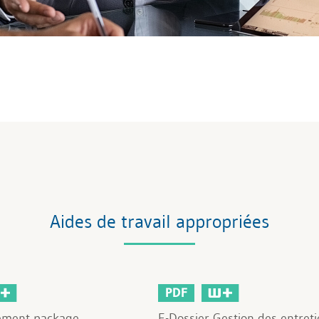
Aides de travail appropriées
PDF
ement package
E-Dossier Gestion des entret