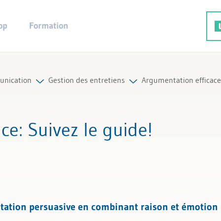
op
Formation
nication
Gestion des entretiens
Argumentation efficace:
on des entretiens
Tous les articles et vidéos
ace
: Suivez le guide!
nication écrite
Toutes les aides de travail
ntation et modération
ge corporel
tion persuasive en combinant raison et émotion 
-être