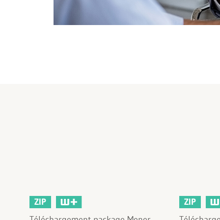
ZIP
ZIP
Téléchargement package Mener
Télécharg