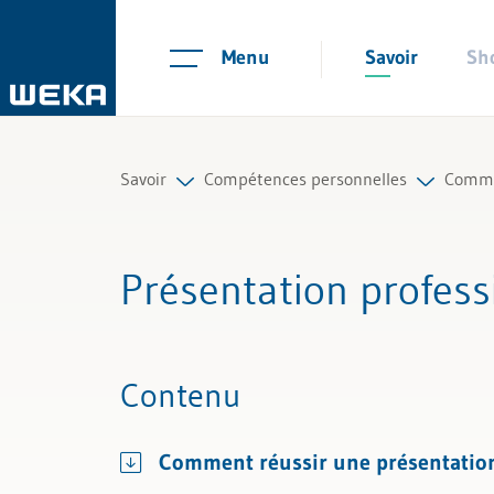
Menu
Savoir
Sh
Savoir
Compétences personnelles
Commu
Ressources humaines
Gestion des collaborateurs
Gesti
Présentation profess
Gestion et management
Gestion de soi
Commu
Compétences personnelles
Communication
Prése
Contenu
Finances & TVA
Langa
Comment réussir une présentation
Droit
Savoir