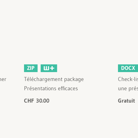
ZIP
DOCX
ner
Téléchargement package
Check-li
Présentations efficaces
une pré
CHF 30.00
Gratuit