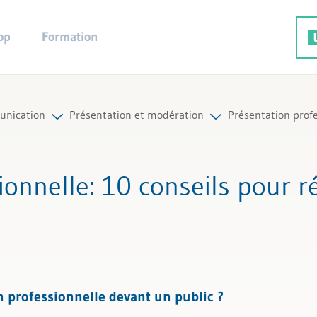
op
Formation
nication
Présentation et modération
Présentation profe
on des entretiens
Tous les articles et vidéos
ionnelle
: 10 conseils pour r
nication écrite
Toutes les aides de travail
ntation et modération
ge corporel
 professionnelle devant un public ?
-être