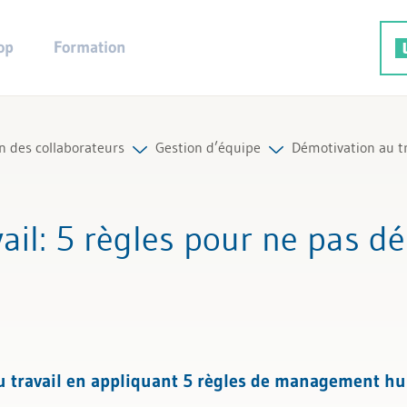
op
Formation
n des collaborateurs
Gestion d’équipe
Démotivation au tr
s et instruments de direction
Tous les articles et vidéos
ail
: 5 règles pour ne pas d
nsabilité et rôle du cadre
Toutes les aides de travail
ication et objectifs (MbO)
Tous les experts
tien avec les collaborateurs
u travail en appliquant 5 règles de management h
on d’équipe