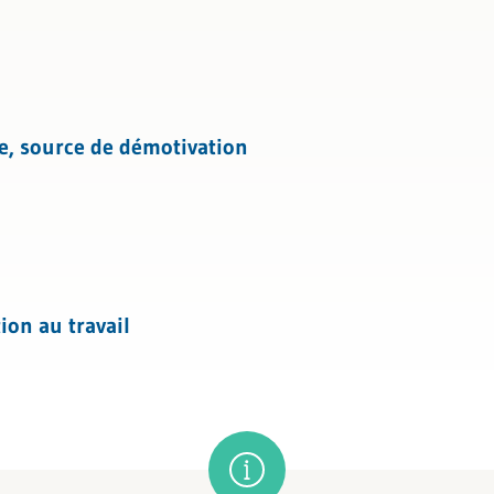
n de conflit
ing et développement personnel
ce, source de démotivation
ion au travail