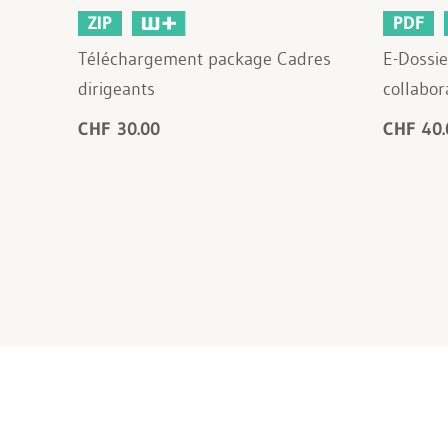
ZIP
PDF
Téléchargement package Cadres
E-Dossie
dirigeants
collabor
CHF 30.00
CHF 40.