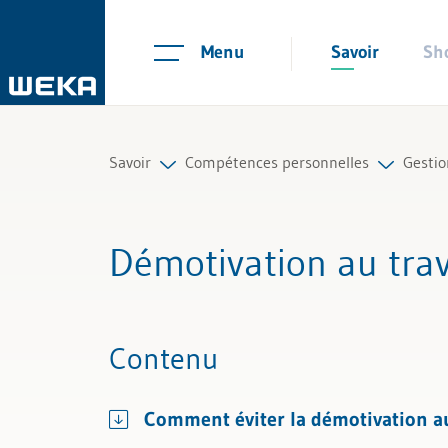
Menu
Savoir
Sh
Savoir
Compétences personnelles
Gestio
Ressources humaines
Gestion des collaborateurs
Tâche
Démotivation au trav
Gestion et management
Gestion de soi
Respo
Compétences personnelles
Communication
Qualif
Contenu
Finances & TVA
Entre
Comment éviter la démotivation a
Droit
Gesti