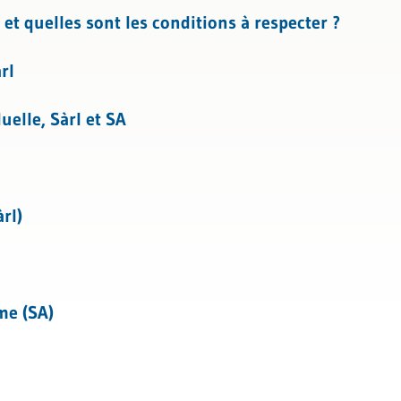
t quelles sont les conditions à respecter ?
nformatique
rl
uelle, Sàrl et SA
rl)
me (SA)