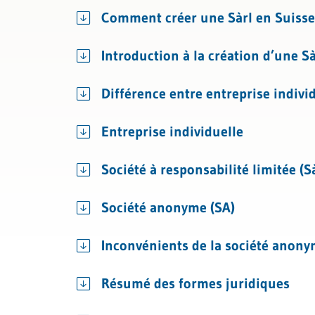
Droit général des contrats
Comment créer une Sàrl en Suisse e
Protection des données et droit i
Introduction à la création d’une Sà
Différence entre entreprise individ
Entreprise individuelle
Société à responsabilité limitée (Sà
Société anonyme (SA)
Inconvénients de la société anony
Résumé des formes juridiques