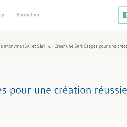
op
Formation
té anonyme (SA) et Sàrl
Créer une Sàrl: Étapes pour une créat
Sàrl
les articles et vidéos
s
s les aides de travail
es pour une création réussi
les experts