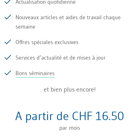
(fournisseurs, distributeurs, etc., niveau de
Actualisation quotidienne
marché différent).
Nouveaux articles et aides de travail chaque
semaine
Notre engagement en faveur d’une concurrence
non faussée n’est soumis à aucune limitation
Offres spéciales exclusives
géographique.
Services d’actualité et de mises à jour
Nous respectons en tout temps l’ensemble des
Bons séminaires
lois nationales et internationales applicables à
nos activités.
et bien plus encore!
A partir de CHF 16.50
par mois