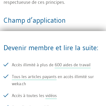
respectueuse de ces principes.
Champ d’application
Cette directive s’applique à toutes les personnes
Devenir membre et lire la suite:
actives au sein de notre entreprise, qu’il s’agisse
de cadres, d’associés, d’organes ou de
collaborateurs, sans distinction de niveau
Accès illimité à plus de
600 aides de travail
hiérarchique ni de lien de subordination.
Tous les articles payants
en accès illimité sur
Elle encadre nos relations avec les autres acteurs
weka.ch
économiques, qu’ils soient concurrents directs
Accès à toutes les
vidéos
(même niveau de marché) ou partenaires