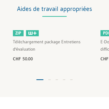
Aides de travail appropriées
ZIP
PD
Téléchargement package Entretiens
E-Do
d'évaluation
diffi
CHF 50.00
CHF