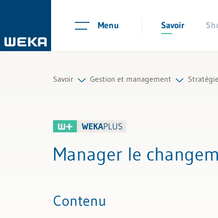
Menu
Savoir
Sh
Savoir
Gestion et management
Stratégie
Ressources humaines
Stratégie et innovation
Dévelop
Gestion et management
Organisation et gestion
Tendanc
Manager le changem
Compétences personnelles
Gestion
Finances & TVA
Contenu
Droit