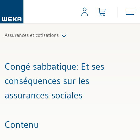
Assurances et cotisations
Tous les articles et vidéos
Congé sabbatique
: Et ses
Toutes les aides de travail
conséquences sur les
Tous les experts
assurances sociales
Contenu