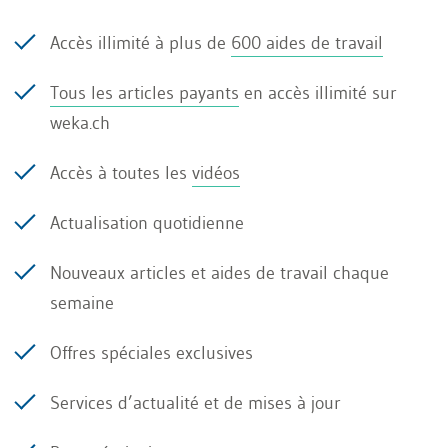
Réponse :
Les professionnels de la santé n'ont
pas le droit de divulguer des résultats médicaux
Accès illimité à plus de
600 aides de travail
(par exemple un diagnostic) à des tiers en raison
Tous les articles payants
en accès illimité sur
de certaines prescriptions déontologiques,
weka.ch
excepté si le collaborateur malade les libère du
Accès à toutes les
vidéos
secret professionnel. Cela vaut de même pour le
médecin-conseil qui agit sur mandat de
Actualisation quotidienne
l'employeur. Même les rapports du médecin-
Nouveaux articles et aides de travail chaque
conseil ne peuvent s'exprimer - sous réserve
semaine
d'une levée du secret professionnel par la
collaboratrice ou le collaborateur concerné - que
Offres spéciales exclusives
sur le fait d'une éventuelle incapacité de travail,
Services d’actualité et de mises à jour
sur la durée et le degré de cette incapacité ainsi