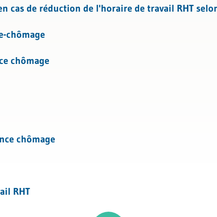
 cas de réduction de l'horaire de travail RHT selo
l
ce-chômage
ance chômage
rance chômage
vail RHT