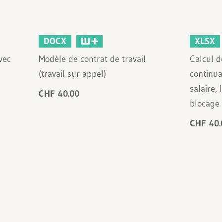
DOCX
XLSX
vec
Modèle de contrat de travail
Calcul d
(travail sur appel)
continu
salaire,
CHF 40.00
blocage
CHF 40.