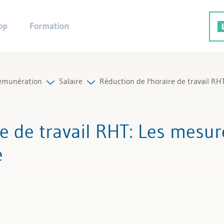
op
Formation
rémunération
Salaire
Réduction de l'horaire de travail R
rutement
Tous les articles et vidéos
e de travail RHT
: Les mesur
ions variables
Toutes les aides de travail
e
t certificat de salaire
Tous les experts
du versement du salaire