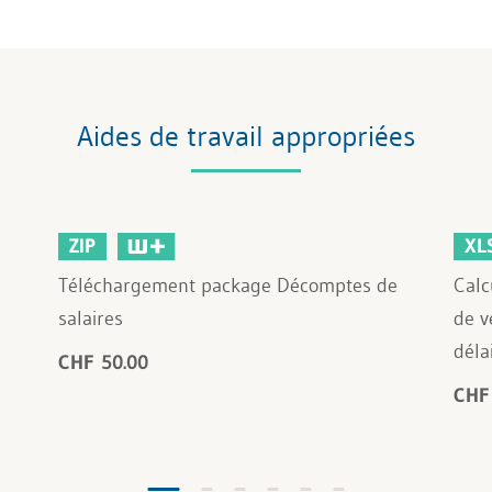
Aides de travail appropriées
ZIP
XL
Téléchargement package Décomptes de
Calc
salaires
de v
déla
CHF 50.00
CHF