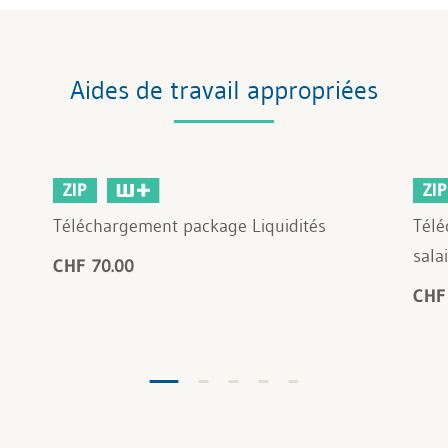
Aides de travail appropriées
ZIP
ZIP
Téléchargement package Liquidités
Tél
sala
CHF 70.00
CHF