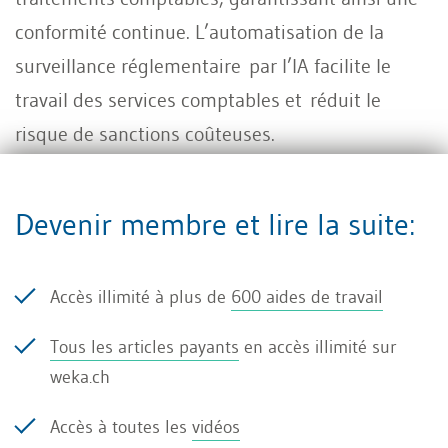
conformité continue. L’automatisation de la
surveillance réglementaire par l’IA facilite le
travail des services comptables et réduit le
risque de sanctions coûteuses.
Potentiels d’utilisation et cas
Devenir membre et lire la suite:
concrets d’application de
Accès illimité à plus de
600 aides de travail
l’intelligence artificielle et
Tous les articles payants
en accès illimité sur
comptabilité
weka.ch
Accès à toutes les
vidéos
Automatisation du traitement des factures et