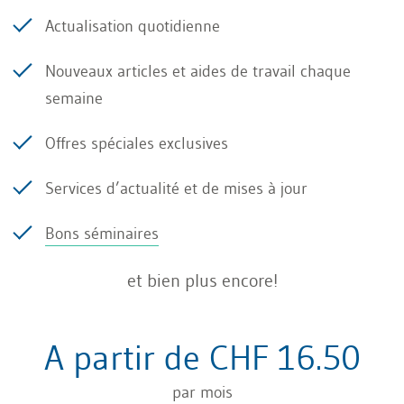
Actualisation quotidienne
des pièces justificatives
Nouveaux articles et aides de travail chaque
Le traitement manuel des factures entrantes et
semaine
sortantes ainsi que des justificatifs
est chronophage et sujet aux erreurs. Des
Offres spéciales exclusives
systèmes basés sur l’IA (par ex. technologie OCR
Services d’actualité et de mises à jour
combinée à l’apprentissage automatique)
permettent d’extraire automatiquement les
Bons séminaires
données pertinentes à partir de documents
et bien plus encore!
numérisés ou électroniques et de les intégrer
directement dans le système comptable de
A partir de CHF 16.50
l’entreprise. Une IA reconnaît par exemple
automatiquement le nom du fournisseur, le
par mois