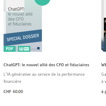
PDF
ChatGPT: le nouvel allié des CFO et fiduciaires
WE
L’IA générative au service de la performance
Ga
financière
à 
CHF 60.00
à 