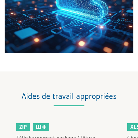
Aides de travail appropriées
ZIP
XL
Téléchargement package Clôture
Chec