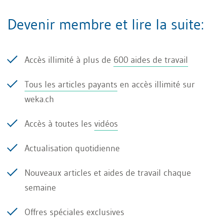
parkings de chaînes de distribution ou encore
Devenir membre et lire la suite:
le trafic maritime dans les ports. De telles
observations permettent d’inférer des
tendances de chiffre d’affaires, des
Accès illimité à plus de
600 aides de travail
problèmes logistiques ou l’activité
Tous les articles payants
en accès illimité sur
économique.
weka.ch
Accès à toutes les
vidéos
Le défi: un ruissellement
Actualisation quotidienne
d’informations qui menace de
Nouveaux articles et aides de travail chaque
nous submerger
semaine
Offres spéciales exclusives
Aussi abondante soit-elle, cette masse de