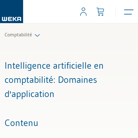
Comptabilité
Tous les articles et vidéos
Intelligence artificielle en
Toutes les aides de travail
comptabilité
: Domaines
Tous les experts
d'application
Contenu