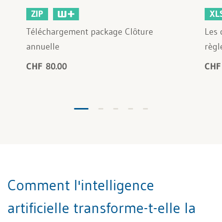
ZIP
XL
Téléchargement package Clôture
Les 
annuelle
règl
CHF 80.00
CHF
Comment l'intelligence
artificielle transforme-t-elle la