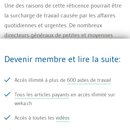
Une des raisons de cette réticence pourrait être
la surcharge de travail causée par les affaires
quotidiennes et urgentes. De nombreux
directeurs généraux de petites et moyennes
entreprises n’ont aucune connaissance des
méthodes de planification stratégique. D’autre
Devenir membre et lire la suite:
part, les responsables du Controlling n’ont
souvent pas les connaissances nécessaires pour
Accès illimité à plus de
600 aides de travail
se confronter systématiquement au
développement à long terme de leur entreprise.
Tous les articles payants
en accès illimité sur
weka.ch
Les entreprises se concentrent uniquement sur
Accès à toutes les
vidéos
les activités quotidiennes et oublient ou
négligent des facteurs stratégiques tels que