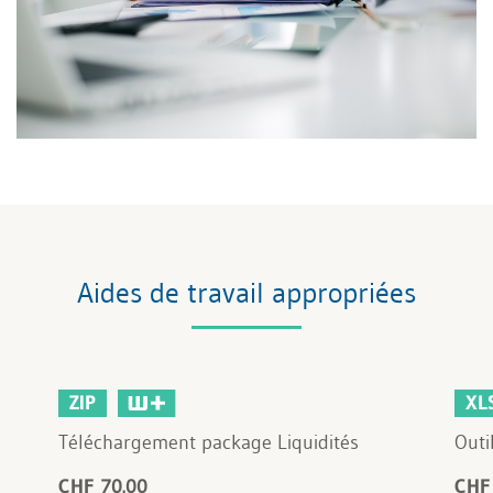
Aides de travail appropriées
ZIP
XL
Téléchargement package Liquidités
Outi
CHF 70.00
CHF