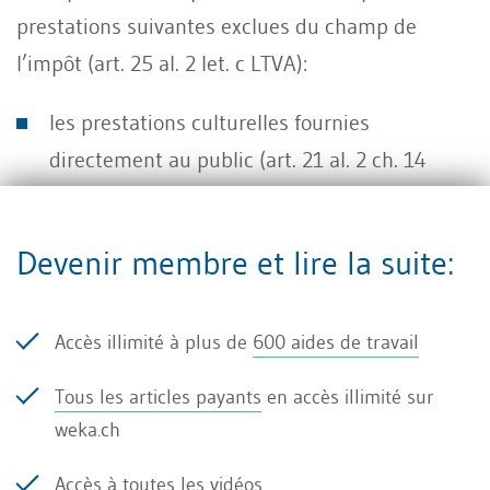
prestations suivantes exclues du champ de
l’impôt (art. 25 al. 2 let. c LTVA):
les prestations culturelles fournies
directement au public (art. 21 al. 2 ch. 14
LTVA)
Devenir membre et lire la suite:
les contre-prestations exigées pour les
manifestations sportives, y compris celles
pour l’admission à la participation à de telles
Accès illimité à plus de
600 aides de travail
manifestations, y compris les prestations
Tous les articles payants
en accès illimité sur
accessoires qui y sont incluses (art. 21 al. 2
weka.ch
ch. 15 LTVA)
Accès à toutes les
vidéos