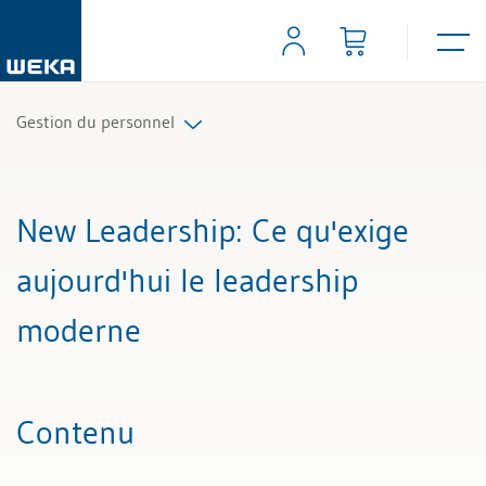
Gestion du personnel
Tous les articles et vidéos
New Leadership
: Ce qu'exige
Toutes les aides de travail
aujourd'hui le leadership
Tous les experts
moderne
Contenu