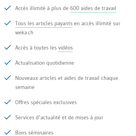
et d’environnement tout au long de leur chaîne
Accès illimité à plus de
600 aides de travail
de valeur. Un projet similaire est actuellement en
préparation au niveau de l’Union européenne.
Tous les articles payants
en accès illimité sur
weka.ch
Obligations de reporting pour
Accès à toutes les
vidéos
les entreprises
Actualisation quotidienne
Nouveaux articles et aides de travail chaque
Depuis l’exercice 2017, les grandes entreprises
semaine
cotées, les prestataires financiers et les
Offres spéciales exclusives
entreprises d’intérêt public de plus de 500
collaborateurs sont tenues de publier un rapport
Services d’actualité et de mises à jour
sur leurs performances en matière de
Bons séminaires