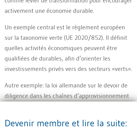
comme levier de transformation pour encourager
activement une économie durable.
Un exemple central est le règlement européen
sur la taxonomie verte (UE 2020/852). Il définit
quelles activités économiques peuvent être
qualifiées de durables, afin d’orienter les
investissements privés vers des secteurs «verts».
Autre exemple: la loi allemande sur le devoir de
diligence dans les chaînes d’approvisionnement
(
Lieferkettensorgfaltspflichtengesetz
, LkSG). Elle
oblige les entreprises à identifier, évaluer et
Devenir membre et lire la suite:
traiter les risques en matière de droits humains