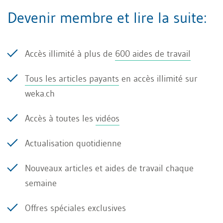
Devenir membre et lire la suite:
d’une formation externe;
Les coûts sont généralement inférieurs à
Accès illimité à plus de
600 aides de travail
ceux d’une formation externe;
Tous les articles payants
en accès illimité sur
Grande discrétion: les connaissances, les
weka.ch
conflits et les incompréhensions internes à
l’entreprise ne sont plus exportés vers
Accès à toutes les
vidéos
l’extérieur. En cas de formation externe, il
Actualisation quotidienne
existe dans certains cas le risque de
Nouveaux articles et aides de travail chaque
débauchage de collaborateurs;
semaine
La vie quotidienne de l’entreprise peut se
Offres spéciales exclusives
dérouler sans perturbation étant donné que