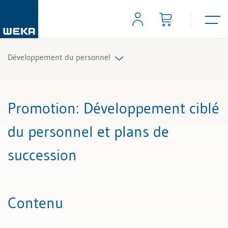
Développement du personnel
Tous les articles et vidéos
Promotion
: Développement ciblé
Toutes les aides de travail
du personnel et plans de
Tous les experts
succession
Contenu