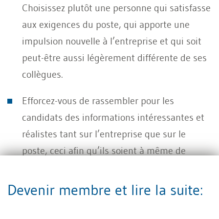
Choisissez plutôt une personne qui satisfasse
aux exigences du poste, qui apporte une
impulsion nouvelle à l’entreprise et qui soit
peut-être aussi légèrement différente de ses
collègues.
Efforcez-vous de rassembler pour les
candidats des informations intéressantes et
réalistes tant sur l’entreprise que sur le
poste, ceci afin qu’ils soient à même de
prendre une décision positive ou négative en
toute connaissance de cause.
Devenir membre et lire la suite:
Un recrutement réussi ne s’achève pas à la