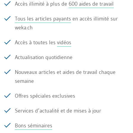
Accès illimité à plus de
600 aides de travail
signature du contrat de travail. Une mauvaise
intégration du nouveau collaborateur peut
Tous les articles payants
en accès illimité sur
réduire à néant les efforts déployés pour son
weka.ch
recrutement.
Accès à toutes les
vidéos
Actualisation quotidienne
Recrutement interne ou externe
Nouveaux articles et aides de travail chaque
semaine
Où trouver le bon candidat?
Offres spéciales exclusives
Pourquoi pas au sein même de l’entreprise?
Services d’actualité et de mises à jour
Le recrutement interne permet d’économiser le
Bons séminaires
coût d’un recrutement et de bénéficier d’un