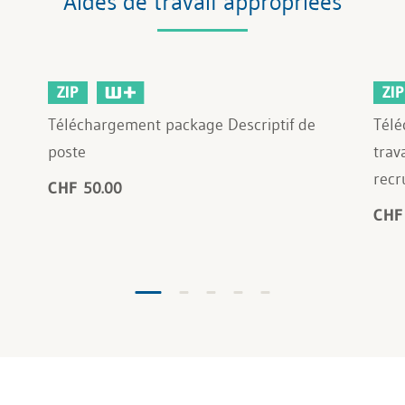
Aides de travail appropriées
ZIP
ZIP
Téléchargement package Descriptif de
Télé
poste
trav
recr
CHF 50.00
CHF