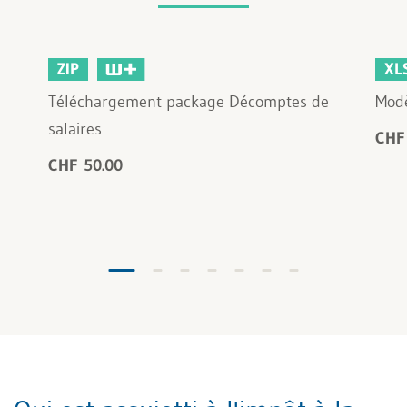
ZIP
XL
Téléchargement package Décomptes de
Modè
salaires
CHF
CHF 50.00