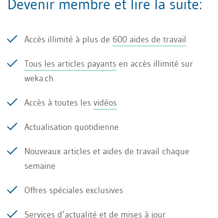
Devenir membre et lire la suite:
Ceci concerne:
Accès illimité à plus de
600 aides de travail
salariés domiciliés hors de Suisse qui
exercent une activité lucrative en Suisse (p.
Tous les articles payants
en accès illimité sur
ex. frontaliers, collaborateurs travaillant ici à
weka.ch
la journée avec un permis de séjour de courte
Accès à toutes les
vidéos
durée ou une autorisation de travail de courte
durée)
Actualisation quotidienne
Nouveaux articles et aides de travail chaque
artistes, sportifs et conférenciers qui
semaine
exercent personnellement une activité en
Suisse
Offres spéciales exclusives
membres du conseil d’administration qui
Services d’actualité et de mises à jour