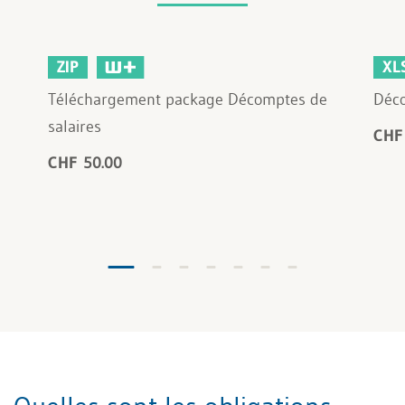
ZIP
XL
Téléchargement package Décomptes de
Déco
salaires
CHF
CHF 50.00