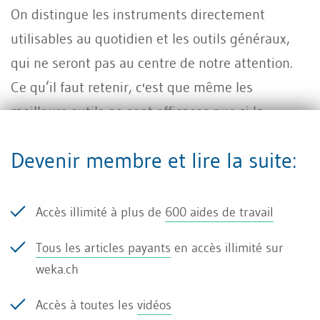
On distingue les instruments directement
utilisables au quotidien et les outils généraux,
qui ne seront pas au centre de notre attention.
Ce qu’il faut retenir, c'est que même les
meilleurs outils ne sont efficaces que si la
compliance est prise au sérieux dans l'entreprise.
Devenir membre et lire la suite:
En l'absence d'un tel environnement, on en reste
à une «conformité de façade» - sans effet réel,
«pour amuser la galerie».
Accès illimité à plus de
600 aides de travail
Dans la pratique, cela signifie que les listes de
Tous les articles payants
en accès illimité sur
weka.ch
contrôle, les procédures ou les politiques ne
fonctionnent que si la direction les soutient, si
Accès à toutes les
vidéos
les collaborateurs les acceptent et si les règles