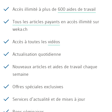
L’escroquerie au détriment d’un proche ou d’un
Accès illimité à plus de
600 aides de travail
membre de la famille n’est poursuivie que sur
Tous les articles payants
en accès illimité sur
plainte.
weka.ch
La disposition du testateur doit être ouverte par
Accès à toutes les
vidéos
l’autorité compétente dans un délai d’un mois à
Actualisation quotidienne
compter de sa remise. Toutes les personnes
concernées par la succession reçoivent, aux frais
Nouveaux articles et aides de travail chaque
de la succession, une copie de la disposition
semaine
ouverte, dans la mesure où celle-ci les concerne
Offres spéciales exclusives
(art. 558 CC). La notification aux bénéficiaires
dont le lieu de séjour est inconnu s’effectue par
Services d’actualité et de mises à jour
une annonce publique appropriée.
Bons séminaires