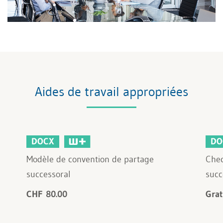
Aides de travail appropriées
DOCX
DO
Modèle de convention de partage
Chec
successoral
succ
CHF 80.00
Grat