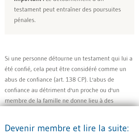
testament peut entraîner des poursuites
pénales.
Si une personne détourne un testament qui lui a
été confié, cela peut être considéré comme un
abus de confiance (art. 138 CP). L'abus de
confiance au détriment d'un proche ou d'un
membre de la famille ne donne lieu à des
poursuites que sur plainte.
Devenir membre et lire la suite:
Si une personne détourne un testament qu’elle a
trouvé, il s’agit d’une escroquerie (art. 146 CP).