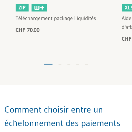
ZIP
XL
Téléchargement package Liquidités
Aide
d'af
CHF 70.00
CHF
Comment choisir entre un
échelonnement des paiements