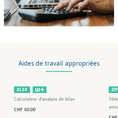
Aides de travail appropriées
XLSX
ZIP
Calculateur d'analyse de bilan
Télé
annu
CHF 60.00
CHF