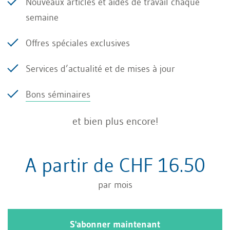
Nouveaux articles et aides de travail chaque
La recherche systématique de futurs domaines
semaine
de croissance ne peut pas commencer assez
Offres spéciales exclusives
tôt. À cet effet, je recommande d’élaborer trois
Services d’actualité et de mises à jour
scénarios :
Bons séminaires
un scénario « le meilleur des mondes »,
et bien plus encore!
un scénario « très probable »,
un scénario « pire cauchemar ».
A partir de CHF 16.50
Pour ne pas succomber au risque de projeter
par mois
l’avenir de manière linéaire à partir du passé et
du présent, on a recours à la rétropolation,
S'abonner maintenant