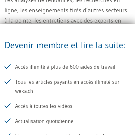
ligne, les enseignements tirés d’autres secteurs
à la pointe, les entretiens avec des experts en
prospective et ceux qui lancent de nouvelles
technologies constituent la base de la
Devenir membre et lire la suite:
prospective. Ceux que vous
ne
devez pas
interroger : vos clients. Ceux-ci peuvent certes
Accès illimité à plus de
600 aides de travail
dire ce qui leur manque aujourd’hui, mais pas ce
qu’ils voudront dans cinq ou dix ans.
Tous les articles payants
en accès illimité sur
weka.ch
Trois scénarios s’appliquent à
Accès à toutes les
vidéos
tous les secteurs
Actualisation quotidienne