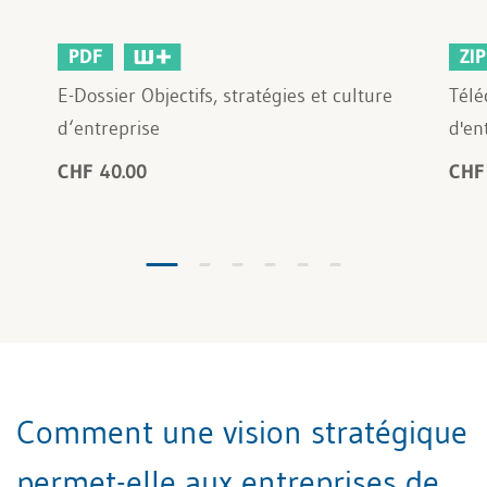
PDF
ZIP
E-Dossier Objectifs, stratégies et culture
Télé
d‘entreprise
d'en
CHF 40.00
CHF
Comment une vision stratégique
permet-elle aux entreprises de